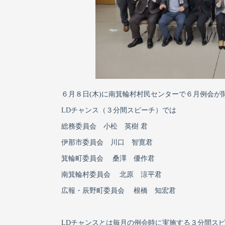
６月８日(木)に南箕輪村村民センターで６月例会が
LDチャンス（３分間スピーチ）では
総務委員会 小松 英樹 君
伊那市委員会 川口 智寛君
箕輪町委員会 桑澤 優作君
南箕輪村委員会 北原 涼平君
広報・辰野町委員会 根橋 知宏君
LDチャンスとは毎月の例会時に実施する３分間ス