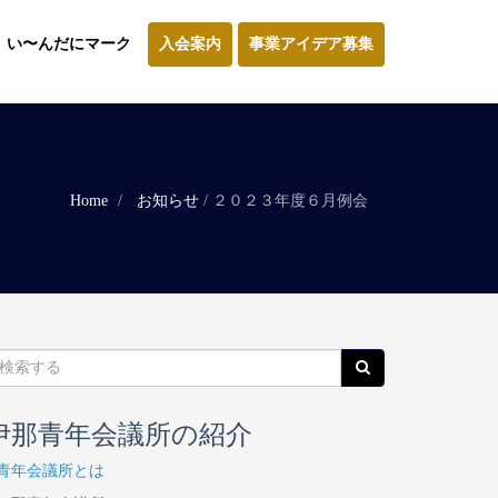
い〜んだにマーク
入会案内
事業アイデア募集
Home
お知らせ
/
２０２３年度６月例会
伊那青年会議所の紹介
青年会議所とは