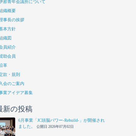
伊那青年会議所について
組織概要
理事長の挨拶
基本方針
組織図
会員紹介
賛助会員
沿革
定款・規則
入会のご案内
事業アイデア募集
最新の投稿
6月事業「JC頭脳パワー-Rebuild-」が開催され
ました。
公開日 2026年07月02日