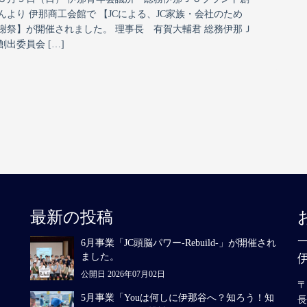
んより 伊那商工会館で 【JCによる、JC家族・会社のため
感謝祭】が開催されました。 理事長 有賀大輔君 総務伊那Ｊ
出委員会 […]
最新の投稿
6月事業「JC頭脳パワー-Rebuild-」が開催され
ました。
公開日 2026年07月02日
〒
5月事業「Youは何しに伊那谷へ？知ろう！知
長