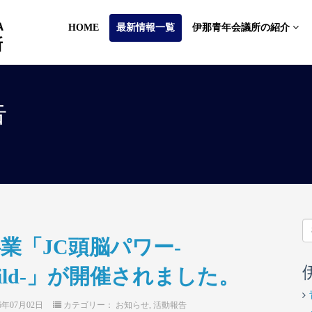
HOME
最新情報一覧
伊那青年会議所の紹介
告
事業「JC頭脳パワー-
uild-」が開催されました。
26年07月02日
カテゴリー：
お知らせ
,
活動報告