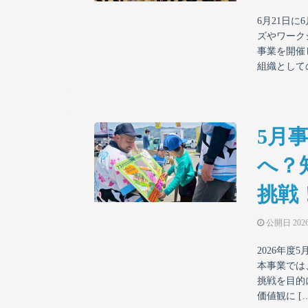
6月21日に
ズやワーク
事業を開催
組織としての
5月
へ？
挑戦
公開日
20
2026年
本事業では
挑戦を目的
価値観に […