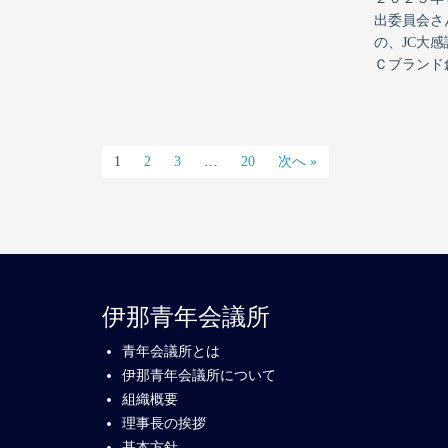
出委員会さ
の、JC大
Ｃブランド創
1
2
3
…
20
次へ »
伊那青年会議所
青年会議所とは
伊那青年会議所について
組織概要
理事長の挨拶
基本方針