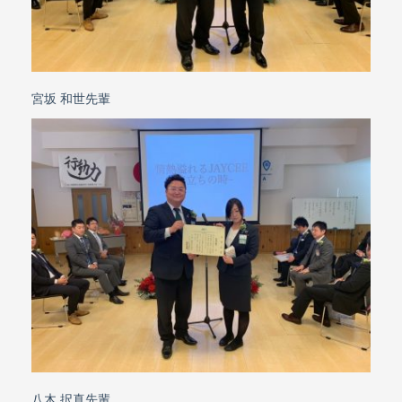
宮坂 和世先輩
八木 択真先輩