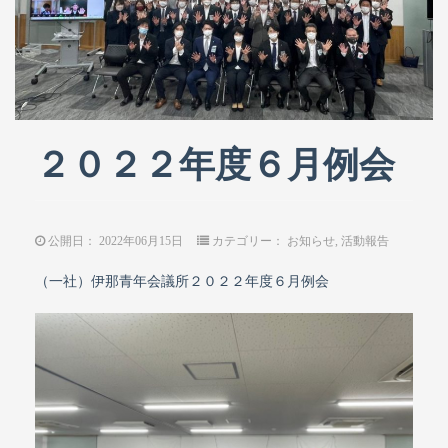
２０２２年度６月例会
公開日：
2022年06月15日
カテゴリー：
お知らせ
,
活動報告
（一社）伊那青年会議所２０２２年度６月例会