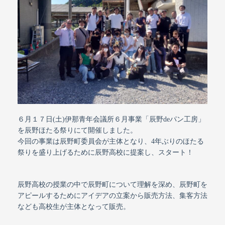
６月１７日(土)伊那青年会議所６月事業「辰野deパン工房」
を辰野ほたる祭りにて開催しました。
今回の事業は辰野町委員会が主体となり、4年ぶりのほたる
祭りを盛り上げるために辰野高校に提案し、スタート！
辰野高校の授業の中で辰野町について理解を深め、辰野町を
アピールするためにアイデアの立案から販売方法、集客方法
なども高校生が主体となって販売。